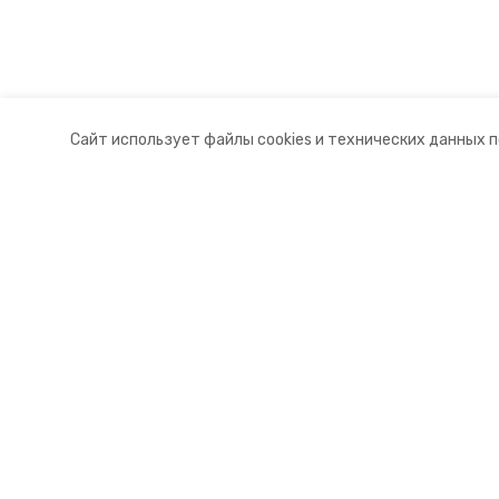
Сайт использует файлы cookies и технических данных 
Разделы
О комп
Новости
Контакт
Статьи
Докуме
© 2015 — 2025 «Новоселицкий ин
16+
Учредитель ГАУ СК «Ставропольское краевое информац
Главный редактор Тимченко М.П.
+7 (86-52) 33-51-05