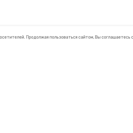
посетителей.
Продолжая пользоваться сайтом, Вы соглашаетесь 
ании
Мы в соцсетях
ная информация
нты
формационный портал»
ионное агентство»