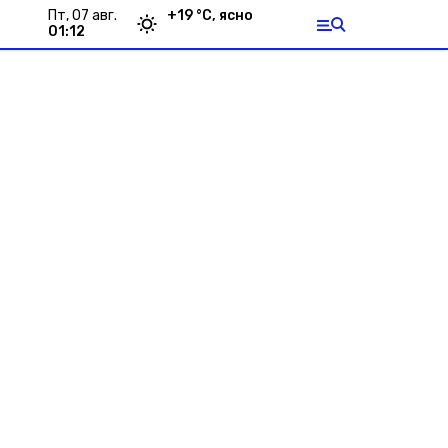
пт, 07 авг.
+
19
°С,
ясно
01:12