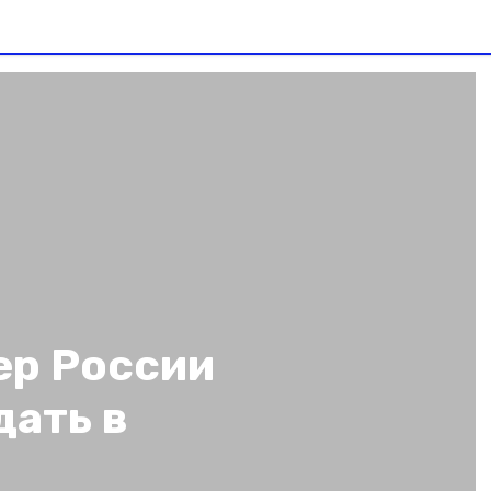
ер России
дать в