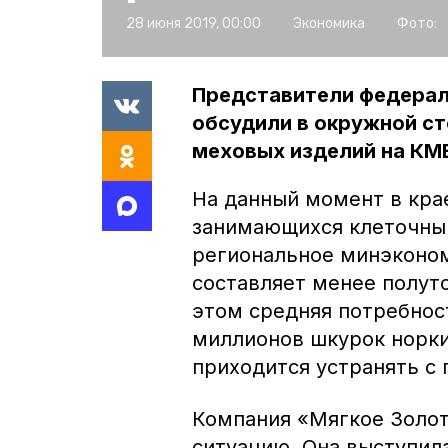
28 июня 2019, 00:00
Экономика
Фото:
Представители федерал
обсудили в окружной с
меховых изделий на КМ
На данный момент в кра
занимающихся клеточны
региональное минэконом
составляет менее полут
этом средняя потребнос
миллионов шкурок норки 
приходится устранять с
Компания «Мягкое Золот
ситуацию. Она выступил