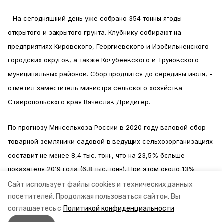
- На сегодняшний день уже собрано 354 тонны ягоды
открытого и закрытого грунта. Клубнику собирают на
предприятиях Кировского, Георгиевского и Изобильненского
городских округов, а также Кочубеевского и Труновского
муниципальных районов. Сбор продлится до середины июля, -
отметил заместитель министра сельского хозяйства
Ставропольского края Вячеслав Дридигер.
По прогнозу Минсельхоза России в 2020 году валовой сбор
товарной земляники садовой в ведущих сельхозорганизациях
составит не менее 8,4 тыс. тонн, что на 23,5% больше
показателя 2019 года (6,8 тыс. тонн). При этом около 13%
урожая будет выращено в защищённом грунте.
Фото:
Сайт использует файлы cookies и технических данных
посетителей.
Продолжая пользоваться сайтом, Вы
Минсельхоз СК
соглашаетесь с
Политикой конфиденциальности