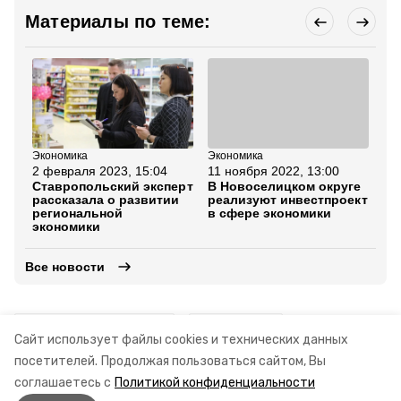
Материалы по теме:
Экономика
Экономика
Эк
2 февраля 2023, 15:04
11 ноября 2022, 13:00
21
Ставропольский эксперт
В Новоселицком округе
Гл
рассказала о развитии
реализуют инвестпроект
«З
региональной
в сфере экономики
в 
экономики
2,
Все новости
ставропольский край
экономика
Сайт использует файлы cookies и технических данных
посетителей.
Продолжая пользоваться сайтом, Вы
креативные индустрии
соглашаетесь с
Политикой конфиденциальности