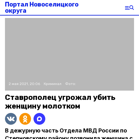
Портал Новоселицкого
округа
2 мая 2021, 20:06
Криминал
Фото:
Ставрополец угрожал убить
женщину молотком
В дежурную часть Отдела МВД России по
Степновскому району позвонила женщина с