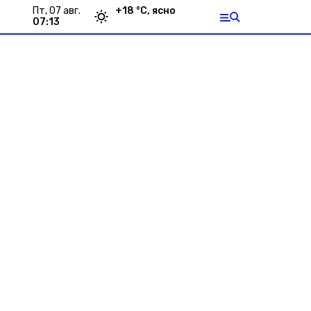
пт, 07 авг.
+
18
°С,
ясно
07:13