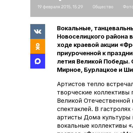
19 февраля 2015, 15:29
Общество
Фото
Вокальные, танцевальн
Новоселицкого района в
ходе краевой акции «Ф
приуроченной к праздн
летия Великой Победы. 
Мирное, Бурлацкое и Ш
Артистов тепло встреча
творческие коллективы 
Великой Отечественной 
спектаклей. В гастролях
артисты Дома культуры 
вокальные коллективы «