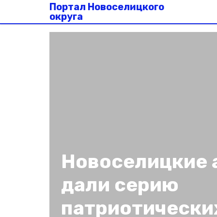
Портал Новоселицкого
округа
Новоселицкие 
дали серию
патриотически