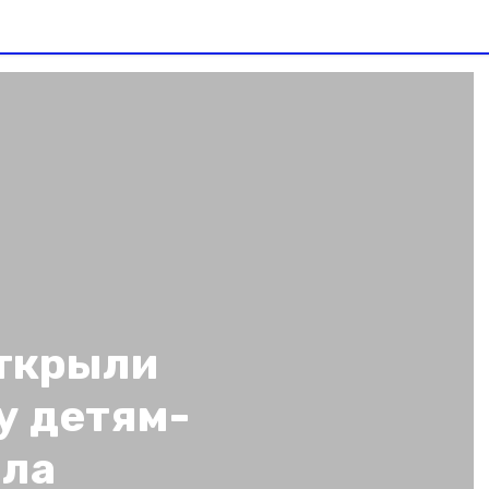
ткрыли
у детям-
ыла