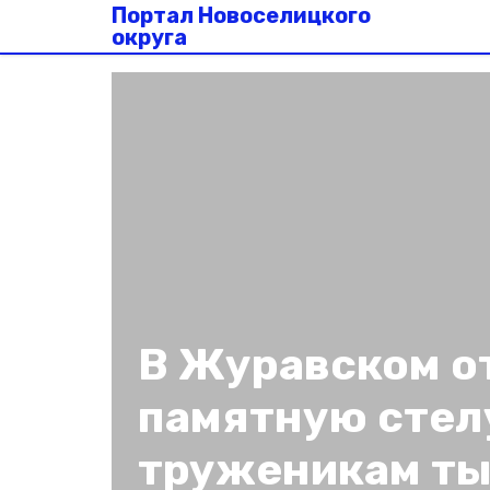
Портал Новоселицкого
округа
В Журавском о
памятную стел
труженикам т