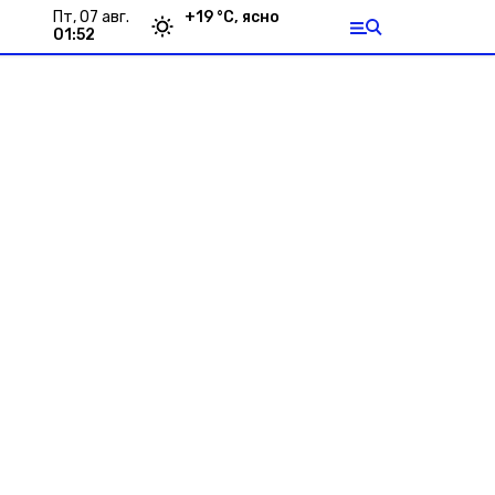
пт, 07 авг.
+
19
°С,
ясно
01:52