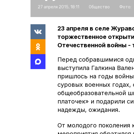
27 апреля 2015, 18:11
Общество
Фото:
23 апреля в селе Журав
торжественное открыти
Отечественной войны -
Перед собравшимися од
выступила Галкина Вален
пришлось на годы войны
суровых военных годах, 
общеобразовательной ш
платочек» и подарили с
надежды, ожидания.
От молодого поколения 
мероприятия обратился 