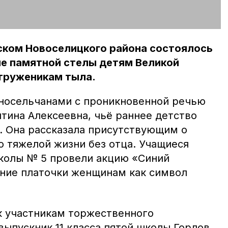
ском Новоселицкого района состоялось
е памятной стелы детям Великой
 труженикам тыла.
носельчанами с проникновенной речью
тина Алексеевна, чьё раннее детство
. Она рассказала присутствующим о
о тяжелой жизни без отца. Учащиеся
колы № 5 провели акцию «Синий
иние платочки женщинам как символ
к участникам торжественного
выпускник 11 класса пятой школы Горлов