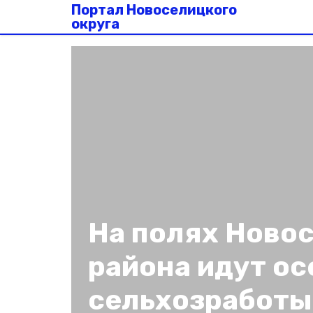
Портал Новоселицкого
округа
На полях Ново
района идут о
сельхозработы