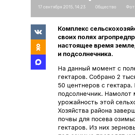
17 сентября 2015, 14:23
Общество
Фот
Комплекс сельскохозяй
своих полях агропредпр
настоящее время земле
и подсолнечника.
На данный момент с поле
гектаров. Собрано 2 тыс
50 центнеров с гектара.
подсолнечник. Намолот 
урожайность этой сельхо
Хозяйства района завер
почвы для посева озимых
гектаров. Из них зернов