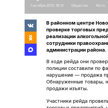
1 октября 2015, 18:12
Общество
Фото:
В районном центре Ново
проверке торговых пре
реализации алкогольной
сотрудники правоохран
администрации района.
В ходе рейда они провер
полиции составили по ф
нарушение — продажа пр
Обнаруженные товары, н
продажи изъяты.
Участники рейда провел
торговых предприятий, 