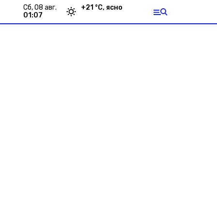
сб, 08 авг.
+
21
°С,
ясно
01:07