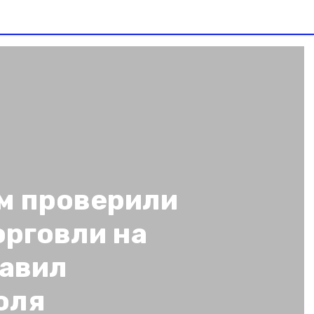
м проверили
орговли на
авил
оля