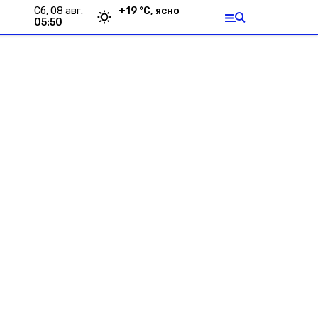
сб, 08 авг.
+
19
°С,
ясно
05:50