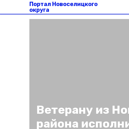
Портал Новоселицкого
округа
Ветерану из Н
района исполни