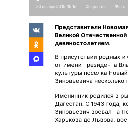
20 ноября 2015, 15:16
Общество
Фото:
Представители Новомая
Великой Отечественной
девяностолетием.
В присутствии родных и
от имени президента Вл
культуры посёлка Новый
Зиновьевича несколько 
Именинник родился в ры
Дагестан. С 1943 года, 
Зиновьевич воевал на П
Харькова до Львова, вое