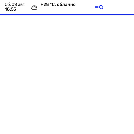
сб, 08 авг.
+
28
°С,
облачно
18:55