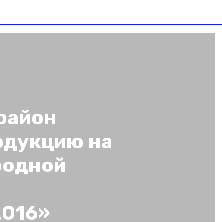
район
одукцию на
родной
016»