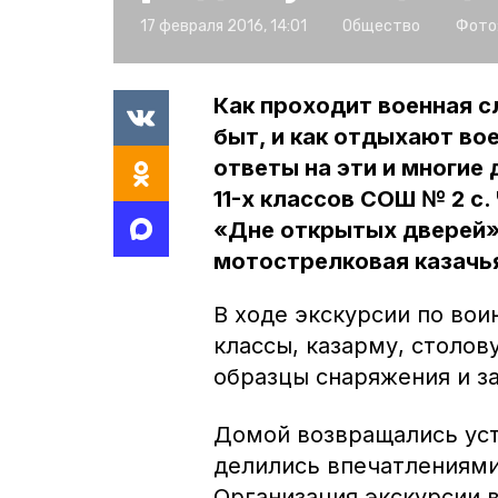
17 февраля 2016, 14:01
Общество
Фото
Как проходит военная с
быт, и как отдыхают во
ответы на эти и многие
11-х классов СОШ № 2 с.
«Дне открытых дверей»
мотострелковая казачья
В ходе экскурсии по вои
классы, казарму, столо
образцы снаряжения и за
Домой возвращались уст
делились впечатлениями
Организация экскурсии 