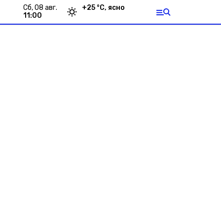
сб, 08 авг.
+
25
°С,
ясно
11:00