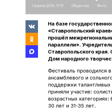
1 апреля 2016, 11:19
Общество
Фото:
На базе государственн
«Ставропольский краев
прошёл межрегиональны
параллели». Учредител
Ставропольского края. 
Дом народного творчес
Фестиваль проводился в
ансамблевого и сольног
поддержки талантливых 
приняли участие: солист
возрастных категориях: 6-
30 лет и 31-35 лет.