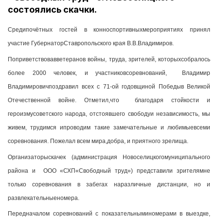
состоялись скачки.
Средипочётных гостей в конноспортивныхмероприятиях принял
участие ГубернаторСтавропольского края В.В.Владимиров.
Поприветствовавветеранов войны, труда, зрителей, которыхсобралось
более 2000 человек, и участниковсоревнований, Владимир
Владимировичпоздравил всех с 71-ой годовщиной Победыв Великой
Отечественной войне. Отметил,что благодаря стойкости и
героизмусоветского народа, отстоявшего свободуи независимость, мы
живем, трудимся ипроводим такие замечательные и любимыевсеми
соревнования. Пожелал всем мира,добра, и приятного зрелища.
Организаторыскачек (администрация Новоселицкогомуниципального
района и ООО «СХП«Свободный труд») представили зрителямне
только соревнования в забегах наразличные дистанции, но и
развлекательныеномера.
Передначалом соревнований с показательныминомерами в выездке,