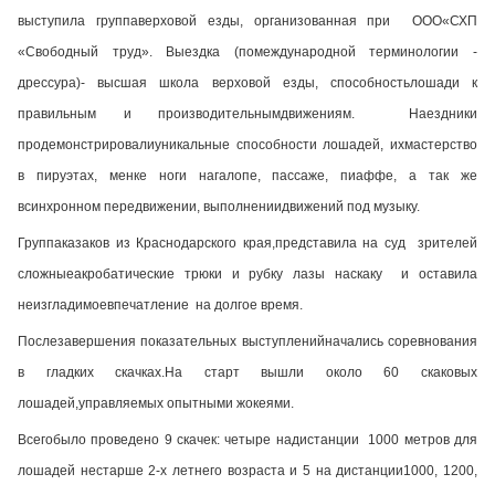
выступила группаверховой езды, организованная при ООО«СХП
«Свободный труд». Выездка (помеждународной терминологии -
дрессура)- высшая школа верховой езды, способностьлошади к
правильным и производительнымдвижениям. Наездники
продемонстрирова
лиуникальные способности лошадей, ихмастерство
в пируэтах, менке ноги нагалопе, пассаже, пиаффе, а так же
всинхронном передвижении, выполнениидвижений под музыку.
Группаказаков из Краснодарского края,представила на суд зрителей
сложныеакробатические трюки и рубку лазы наскаку и оставила
неизгладимоевпечатление на долгое время.
Послезавершения показательных выступленийначались соревнования
в гладких скачках.На старт вышли около 60 скаковых
лошадей,управляемых опытными жокеями.
Всегобыло проведено 9 скачек: четыре надистанции 1000 метров для
лошадей нестарше 2-х летнего возраста и 5 на дистанции1000, 1200,