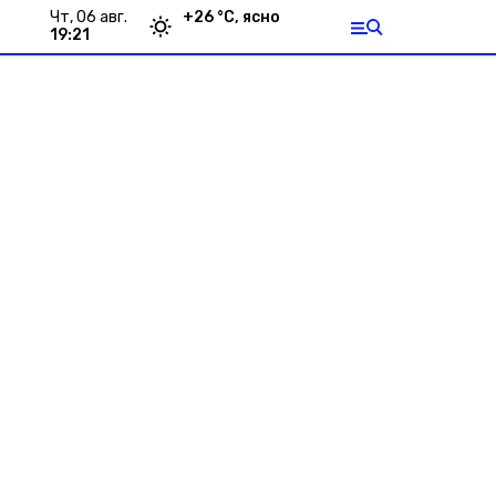
чт, 06 авг.
+
26
°С,
ясно
19:21