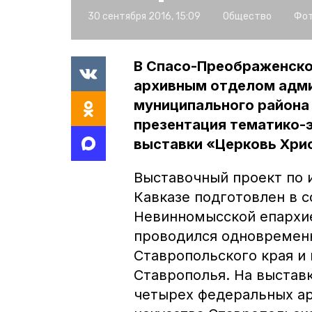
30 сентября 2016, 15:09
Общество
Фот
В Спасо-Преображенско
архивным отделом адм
муниципального района
презентация тематико-
выставки «Церковь Хрис
Выставочный проект по 
Кавказе подготовлен в 
Невинномысской епархие
проводился одновремен
Ставропольского края и
Ставрополья. На выстав
четырех федеральных ар