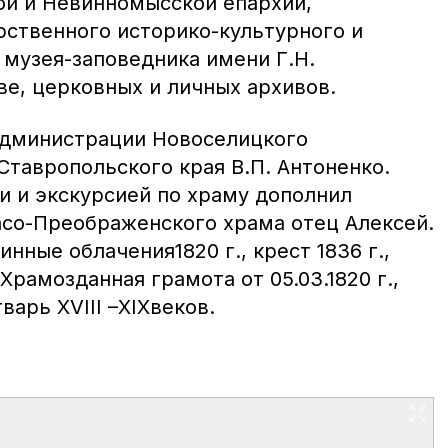
ой и Невинномысской епархии,
рственного историко-культурного и
музея-заповедника имени Г.Н.
ве, церковных и личных архивов.
администрации Новоселицкого
Ставропольского края В.П. Антоненко.
 и экскурсией по храму дополнил
асо-Преображенского храма отец Алексей.
нные облачения1820 г., крест 1836 г.,
 Храмозданная грамота от 05.03.1820 г.,
варь XVIII –XIXвеков.