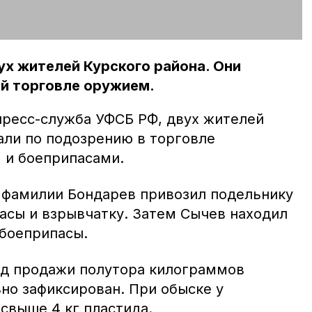
х жителей Курского района. Они
ой торговле оружием.
ресс-служба УФСБ РФ, двух жителей
али по подозрению в торговле
 и боеприпасами.
 фамилии Бондарев привозил подельнику
асы и взрывчатку. Затем Сычев находил
 боеприпасы.
од продажи полутора килограммов
но зафиксирован. При обыске у
свыше 4 кг пластида.