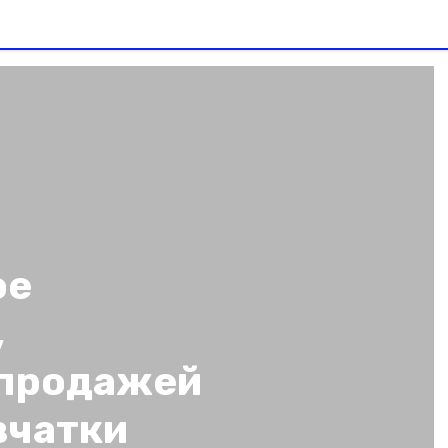
ое
,
 продажей
вчатки