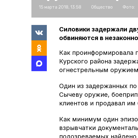
15 марта 2018, 13:58
Общество
Фото:
Силовики задержали дву
обвиняются в незаконн
Как проинформировала п
Курского района задерж
огнестрельным оружием
Один из задержанных по
Сычеву оружие, боеприп
клиентов и продавал им
Как минимум один эпиз
взрывчатки документаль
подозреваемых найдено 