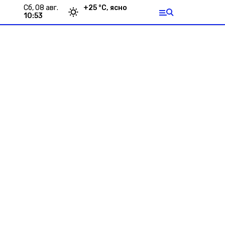
сб, 08 авг.
+
25
°С,
ясно
10:53