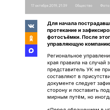
17 октября 2019, 21:39
Общество
Фото:
Для начала пострадавш
протекание и зафиксир
фотосъёмки. После это
управляющую компанию
Региональное управлен
края правила на случай 
представитель УК не при
составляют в присутстви
документе следует зафи
сторону и поставить под
мирным путём, но иногда
«Перед обращением в у