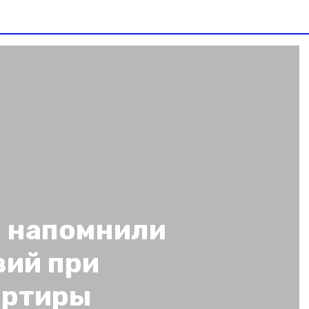
 напомнили
вий при
артиры