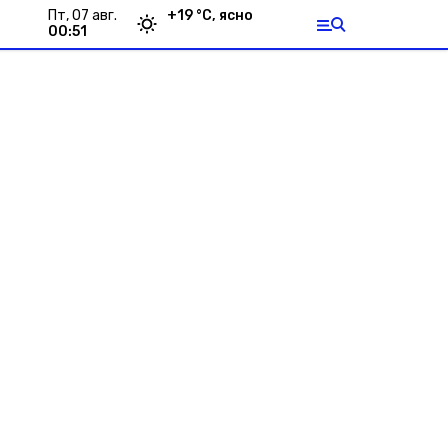
пт, 07 авг.
+
19
°С,
ясно
00:51