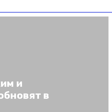
им и
обновят в