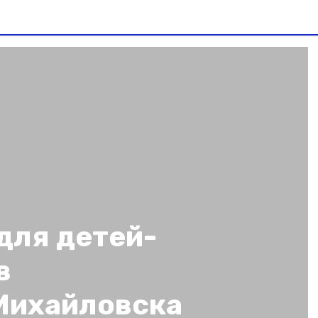
для детей-
в
Михайловска