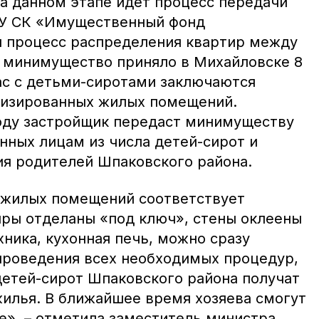
На данном этапе идет процесс передачи
КУ СК «Имущественный фонд
и процесс распределения квартир между
 минимущество приняло в Михайловске 8
с с детьми-сиротами заключаются
лизированных жилых помещений.
году застройщик передаст минимуществу
енных лицам из числа детей-сирот и
ия родителей Шпаковского района.
 жилых помещений соответствует
иры отделаны «под ключ», стены оклеены
хника, кухонная печь, можно сразу
 проведения всех необходимых процедур,
детей-сирот Шпаковского района получат
жилья. В ближайшее время хозяева смогут
е», – отметила заместитель министра