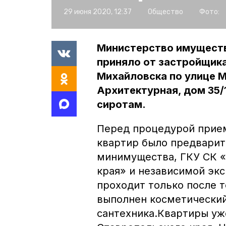
29 июня 2020, 12:37
Общество
Фото:
Министерство имуществ
приняло от застройщика
Михайловска по улице М
Архитектурная, дом 35/
сиротам.
Перед процедурой прие
квартир было предвари
минимущества, ГКУ СК 
края» и независимой эк
проходит только после т
выполнен косметический
сантехника.Квартиры уж