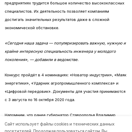
предприятиях трудится большое количество высококлассных
специалистов. Их деятельность позволяет компаниям
достигать значительных результатов даже в сложной
экономической обстановке.
«Сегодня наша задача — популяризировать важную, нужную и
крайне интересную специальность инженера у молодого
поколения», — добавили в ведомстве.
Конкурс пройдёт в 4 номинациях: «Новатор индустрии», «Маяк
энергетики», «Ударник агропромышленного комплекса» и
«Цифровой передовик». Документы для участия принимаются
с 3 августа по 16 октября 2020 года.
Напомним, что ранее губернатор Ставрополья Владимир
Владимиров
назвал
приоритетные направления развития
Сайт использует файлы cookies и технических данных
посетителей.
Продолжая пользоваться сайтом, Вы
агропромышленного комплекса края.