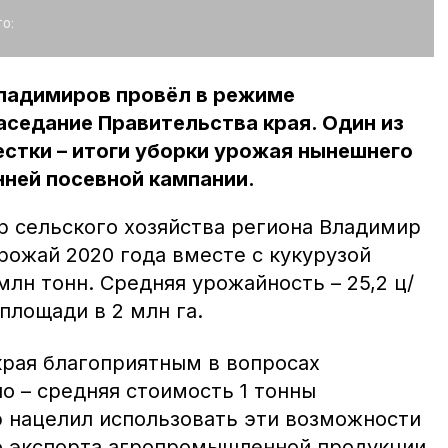
о:
ладимиров провёл в режиме
седание Правительства края. Один из
стки – итоги уборки урожая нынешнего
нней посевной кампании.
р сельского хозяйства региона Владимир
рожай 2020 года вместе с кукурузой
млн тонн. Средняя урожайность – 25,2 ц/
площади в 2 млн га.
края благоприятным в вопросах
о – средняя стоимость 1 тонны
р нацелил использовать эти возможности
о экспорта агропромышленной продукции