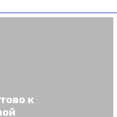
тово к
ной