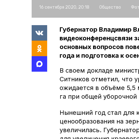
16 сентября 2020, 20:18
Общество
Фот
Губернатор Владимир В
видеоконференцсвязи за
основных вопросов пове
года и подготовка к осе
В своем докладе минист
Ситников отметил, что у
ожидается в объёме 5,5 
га при общей уборочной 
Нынешний год стал для 
ценообразования на зерн
увеличилась. Губернато
для увеличения краевог