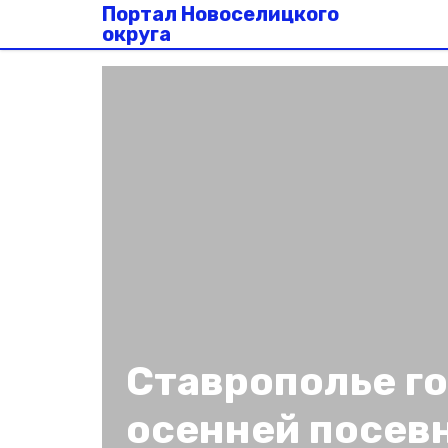
Портал Новоселицкого
округа
Ставрополье го
осенней посев