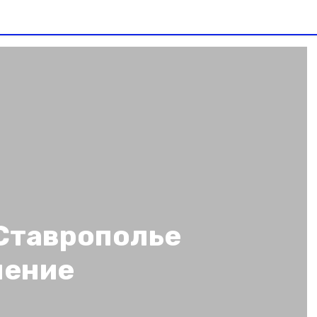
 Ставрополье
ление