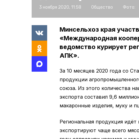
3 ноября 2020, 11:58
Общество
Фото:
Минсельхоз края участв
«Международная коопера
ведомство курирует ре
АПК».
За 10 месяцев 2020 года со С
продукции агропромышленного
союза. Из этого количества н
экспорта составил 9,6 милли
макаронные изделия, муку и п
Региональная продукция идёт 
экспортируют чаще всего мясо
году отправили крахмал и мин