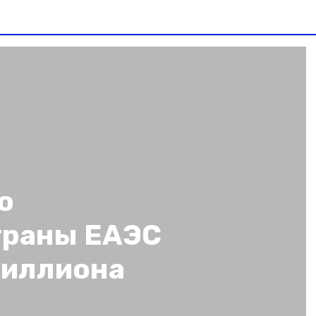
о
траны ЕАЭС
миллиона