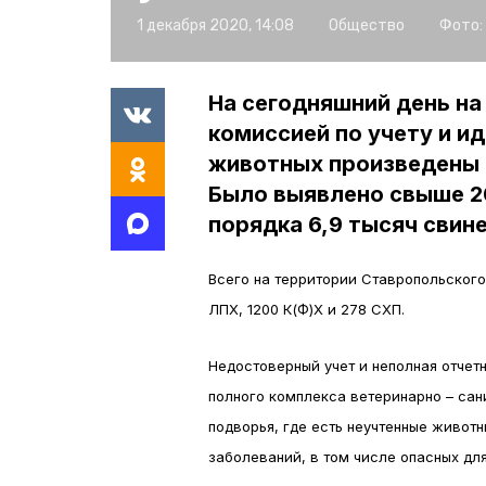
1 декабря 2020, 14:08
Общество
Фото:
На сегодняшний день на
комиссией по учету и и
животных произведены о
Было выявлено свыше 20
порядка 6,9 тысяч свин
Всего на территории Ставропольског
ЛПХ, 1200 К(Ф)Х и 278 СХП.
Недостоверный учет и неполная отчет
полного комплекса ветеринарно – сан
подворья, где есть неучтенные живот
заболеваний, в том числе опасных для