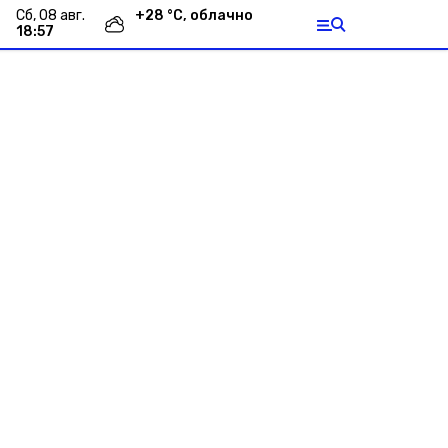
сб, 08 авг.
+
28
°С,
облачно
18:57