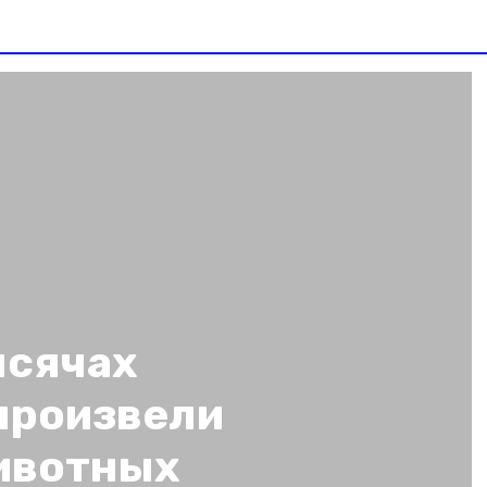
ысячах
произвели
ивотных