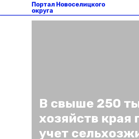
Портал Новоселицкого
округа
В свыше 250 т
хозяйств края 
учет сельхозж