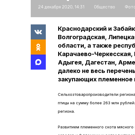
24 декабря 2020, 14:31
Общество
Фото
Краснодарский и Забайк
Волгоградская, Липецка
области, а также респу
Карачаево-Черкесская, 
Адыгея, Дагестан, Армен
далеко не весь перечен
закупающих племенное 
Сельхозтоваропроизводители региона 
птицы на сумму более 263 млн рубле
региона.
Развитием племенного скота мясного