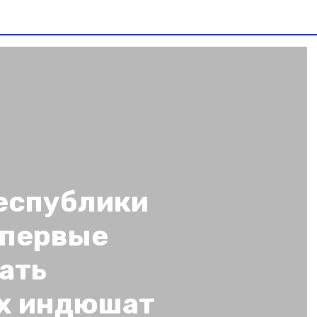
республики
впервые
ать
х индюшат