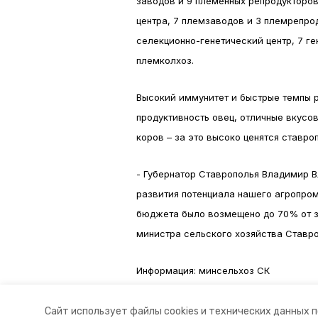
заводов и 9 племенных репродукторов
центра, 7 племзаводов и 3 племрепрод
селекционно-генетический центр, 7 г
племколхоз.
Высокий иммунитет и быстрые темпы р
продуктивность овец, отличные вкусо
коров – за это высоко ценятся ставро
- Губернатор Ставрополья Владимир 
развития потенциала нашего агропром
бюджета было возмещено до 70% от за
министра сельского хозяйства Ставро
Информация: минсельхоз СК
Авторы:
Ольга Винницкая
Сайт использует файлы cookies и технических данных 