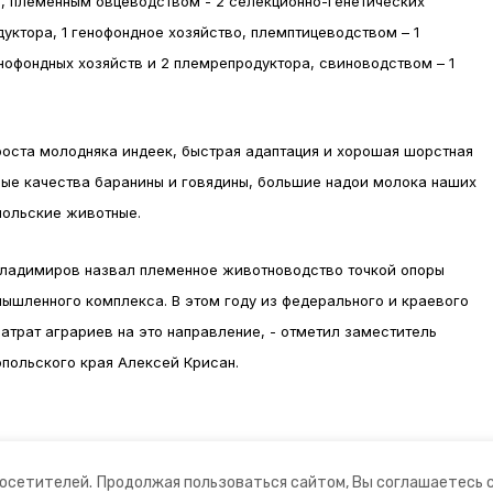
, племенным овцеводством - 2 селекционно-генетических
уктора, 1 генофондное хозяйство, племптицеводством – 1
енофондных хозяйств и 2 племрепродуктора, свиноводством – 1
оста молодняка индеек, быстрая адаптация и хорошая шорстная
вые качества баранины и говядины, большие надои молока наших
польские животные.
Владимиров назвал племенное животноводство точкой опоры
ышленного комплекса. В этом году из федерального и краевого
трат аграриев на это направление, - отметил заместитель
польского края Алексей Крисан.
посетителей.
Продолжая пользоваться сайтом, Вы соглашаетесь 