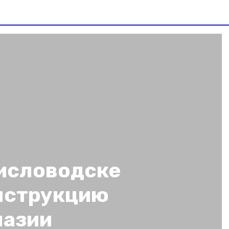
Кисловодске
нструкцию
назии