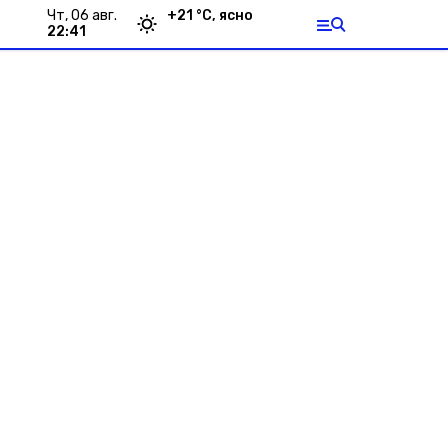
чт, 06 авг.
+
21
°С,
ясно
22:41