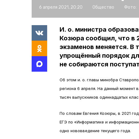
6 апреля 2021, 20:20
Общество
Фото:
И. о. министра образов
Козюра сообщил, что в 
экзаменов меняется. В 
упрощённый порядок для
не собираются поступат
Об этом и. о. главы минобра Ставроп
региона 6 апреля. На данный момент в
тысяч выпускников одиннадцатых кла
По словам Евгения Козюры, в 2021 го
ЕГЭ по «Информатике и информационн
одно нововведение текущего года.