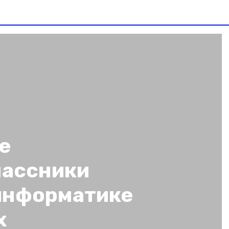
е
лассники
 информатике
х