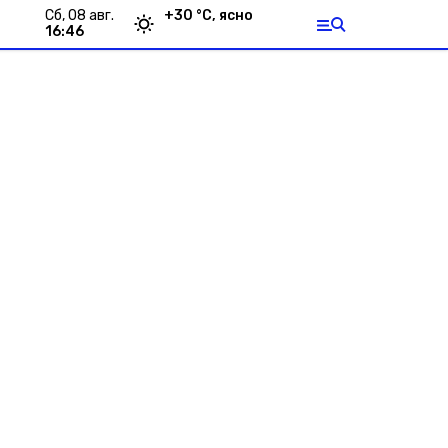
сб, 08 авг.
+
30
°С,
ясно
16:46