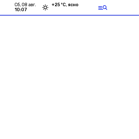
сб, 08 авг.
+
25
°С,
ясно
10:07