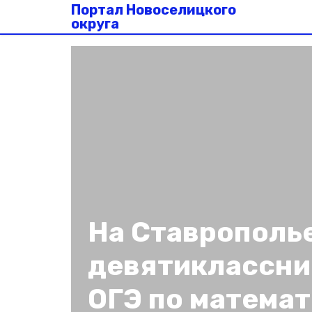
Портал Новоселицкого
округа
На Ставрополь
девятиклассни
ОГЭ по матема