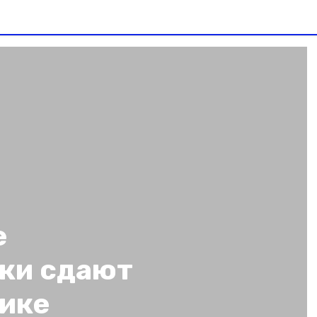
е
ки сдают
тике