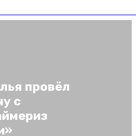
олья провёл
у с
аймериз
и»