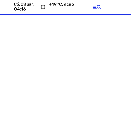
сб, 08 авг.
+
19
°С,
ясно
04:16