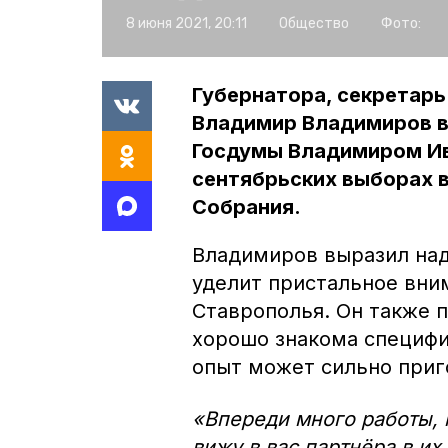
8 июня 2021, 20:11
Общество
Фото:
Губернатора, секретарь
Владимир Владимиров в
Госдумы Владимиром Ив
сентябрьских выборах 
Собрания.
Владимиров выразил над
уделит пристальное вни
Ставрополья. Он также 
хорошо знакома специфи
опыт может сильно приг
«Впереди много работы, 
вижу в вас партнёра в и