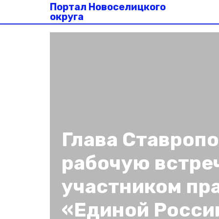
Портал Новоселицкого
округа
Глава Ставроп
рабочую встреч
участником пр
«Единой Росси