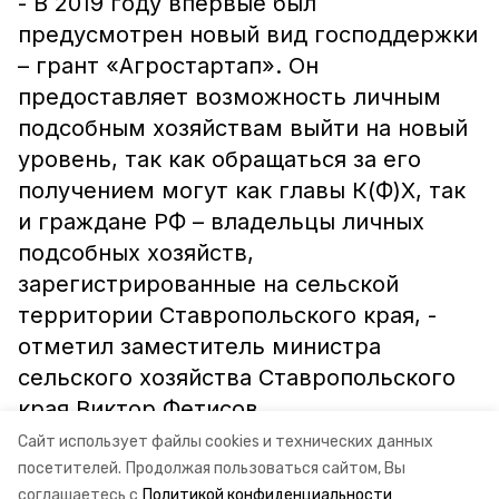
- В 2019 году впервые был
предусмотрен новый вид господдержки
– грант «Агростартап». Он
предоставляет возможность личным
подсобным хозяйствам выйти на новый
уровень, так как обращаться за его
получением могут как главы К(Ф)Х, так
и граждане РФ – владельцы личных
подсобных хозяйств,
зарегистрированные на сельской
территории Ставропольского края, -
отметил заместитель министра
сельского хозяйства Ставропольского
края Виктор Фетисов.
Сайт использует файлы cookies и технических данных
Информация: минсельхоз СК
посетителей.
Продолжая пользоваться сайтом, Вы
соглашаетесь с
Политикой конфиденциальности