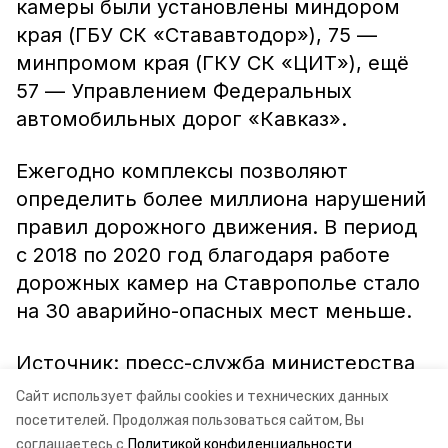
камеры были установлены миндором
края (ГБУ СК «Стававтодор»), 75 —
минпромом края (ГКУ СК «ЦИТ»), ещё
57 — Управлением Федеральных
автомобильных дорог «Кавказ».
Ежегодно комплексы позволяют
определить более миллиона нарушений
правил дорожного движения. В период
с 2018 по 2020 год благодаря работе
дорожных камер на Ставрополье стало
на 30 аварийно-опасных мест меньше.
Источник: пресс-служба министерства
энергетики, промышленности и связи
Сайт использует файлы cookies и технических данных
Ставропольского края
посетителей.
Продолжая пользоваться сайтом, Вы
соглашаетесь с
Политикой конфиденциальности