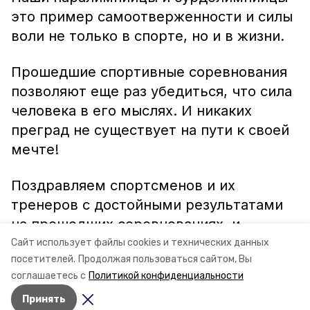
это пример самоотверженности и силы
воли не только в спорте, но и в жизни.
Прошедшие спортивные соревнования
позволяют еще раз убедиться, что сила
человека в его мыслях. И никаких
преград не существует на пути к своей
мечте!
Поздравляем спортсменов и их
тренеров с достойными результатами
на прошедших соревнованиях, и
благодарим всех болельщиков за
Сайт использует файлы cookies и технических данных
посетителей.
Продолжая пользоваться сайтом, Вы
поддержку наших паралимпийцев и
соглашаетесь с
Политикой конфиденциальности
сурдолимпийцев!
Принять