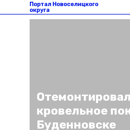
Портал Новоселицкого
округа
Отемонтирова
кровельное по
Буденновске