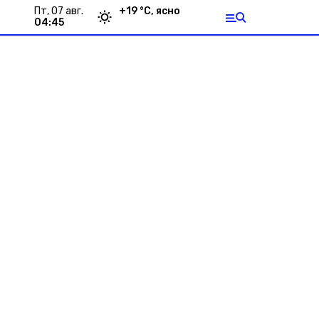
пт, 07 авг.
+
19
°С,
ясно
04:45