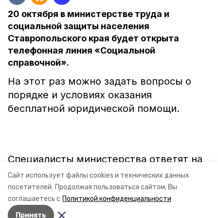
20 октября в министерстве труда и
социальной защиты населения
Ставропольского края будет открыта
телефонная линия «Социальной
справочной».
На этот раз можно задать вопросы о
порядке и условиях оказания
бесплатной юридической помощи.
Специалисты министерства ответят на
вопросы по телефону (8652) 71-48-41 с
Сайт использует файлы cookies и технических данных
9.00 до 18.00.
посетителей.
Продолжая пользоваться сайтом, Вы
соглашаетесь с
Политикой конфиденциальности
Принять
Авторы:
Ольга Винницкая