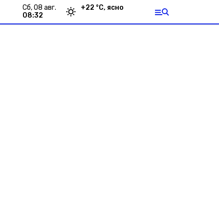
сб, 08 авг.
+
22
°С,
ясно
08:32