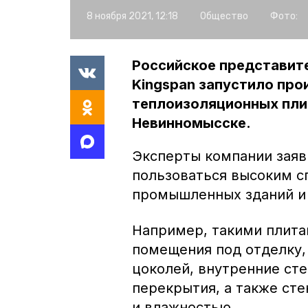
8 ноября 2021, 12:18
Общество
Фото:
Российское представит
Kingspan запустило про
теплоизоляционных плит
Невинномысске.
Эксперты компании заяв
пользоваться высоким с
промышленных зданий и
Например, такими плита
помещения под отделку,
цоколей, внутренние ст
перекрытия, а также ст
и влажностью.