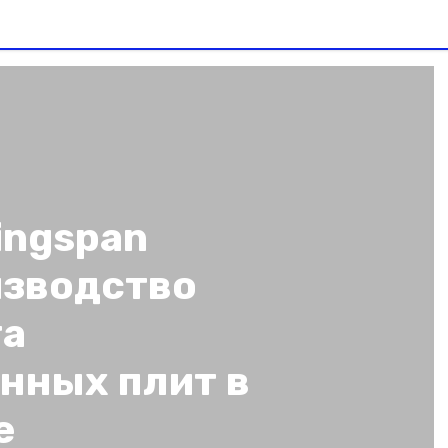
ingspan
изводство
та
нных плит в
е