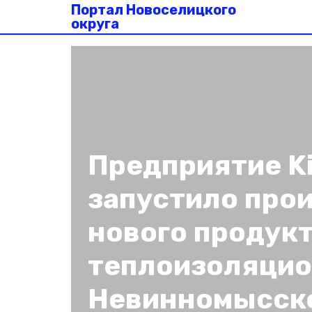
Портал Новоселицкого
округа
Предприятие K
запустило про
нового продук
теплоизоляцио
Невинномысск