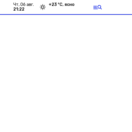
чт, 06 авг.
+
23
°С,
ясно
21:22