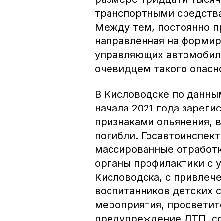
транспортными средствам
Между тем, постоянно п
направленная на формир
управляющих автомобиля
очевидцем такого опасно
В Кисловодске по данн
начала 2021 года зареги
признаками опьянения, в
погибли. Госавтоинспек
массированные отработк
органы профилактики с 
Кисловодска, с привлеч
воспитанников детских 
мероприятия, просветит
предупреждение ДТП, с