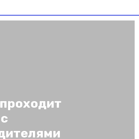
 проходит
 с
дителями