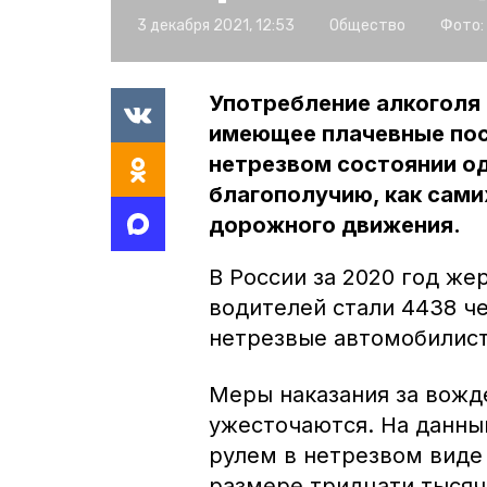
3 декабря 2021, 12:53
Общество
Фото:
Употребление алкоголя 
имеющее плачевные пос
нетрезвом состоянии од
благополучию, как сами
дорожного движения.
В России за 2020 год же
водителей стали 4438 ч
нетрезвые автомобилист
Меры наказания за вожд
ужесточаются. На данны
рулем в нетрезвом виде
размере тридцати тысяч