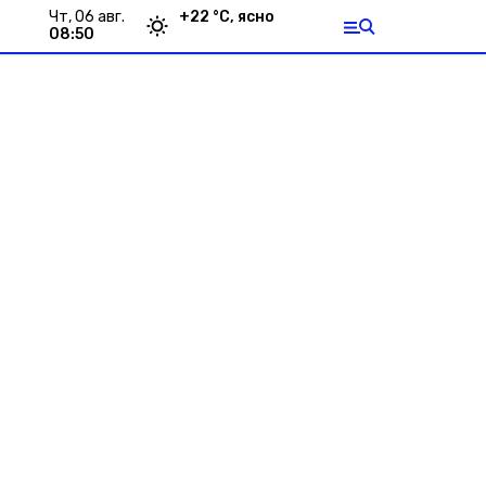
чт, 06 авг.
+
22
°С,
ясно
08:50