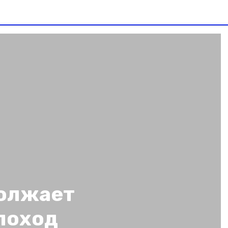
олжает
поход