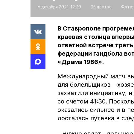
6 декабря 2021, 12:30
Общество
Фото:
В Ставрополе прогреме
краевая столица впервы
ответной встрече треть
федерации гандбола вст
«Драма 1986».
Международный матч вы
для болельщиков – хозя
захватили инициативу, и
со счетом 41:30. Поскол
оказались сильнее и в пе
досталась путевка в сле
– Нужно отдать должное