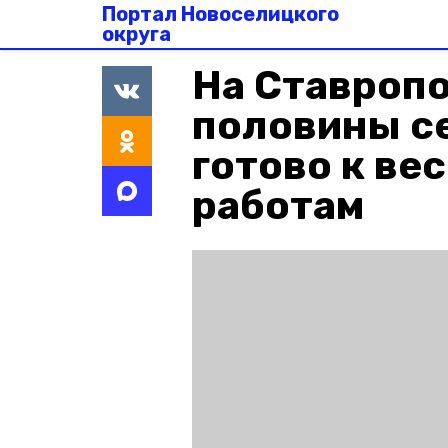
Портал Новоселицкого
округа
На Ставроп
половины с
готово к ве
работам