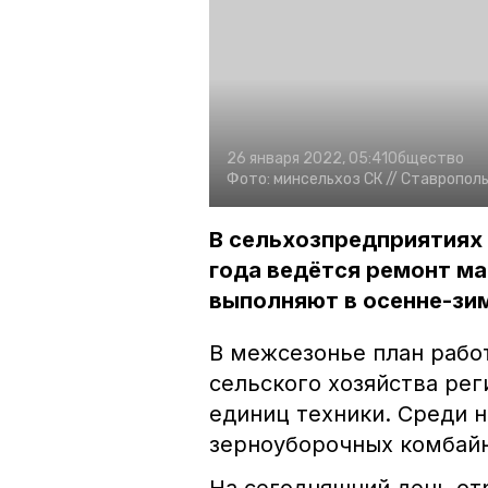
26 января 2022, 05:41
Общество
Фото:
минсельхоз СК //
Ставрополь
В сельхозпредприятиях 
года ведётся ремонт ма
выполняют в осенне-зи
В межсезонье план рабо
сельского хозяйства рег
единиц техники. Среди ни
зерноуборочных комбайн