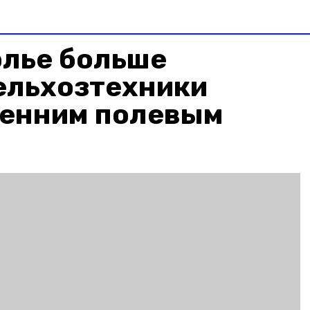
олье больше
ельхозтехники
сенним полевым