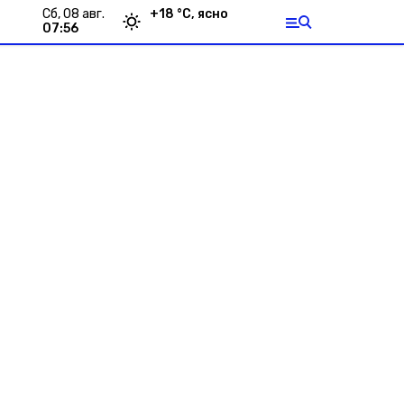
сб, 08 авг.
+
18
°С,
ясно
07:56