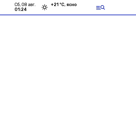
сб, 08 авг.
+
21
°С,
ясно
01:24