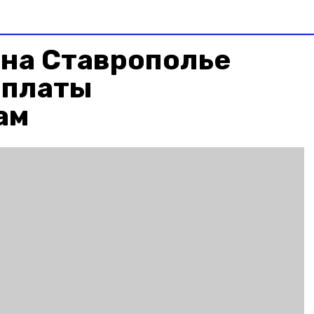
 на Ставрополье
рплаты
ам