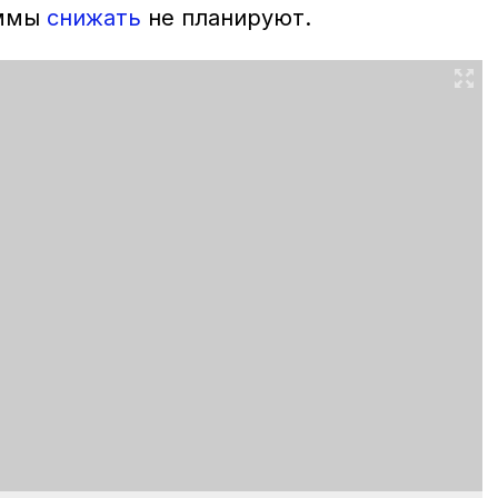
аммы
снижать
не планируют.