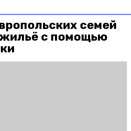
авропольских семей
 жильё с помощью
ки