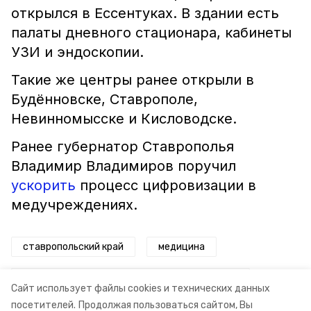
открылся в Ессентуках. В здании есть
палаты дневного стационара, кабинеты
УЗИ и эндоскопии.
Такие же центры ранее открыли в
Будённовске, Ставрополе,
Невинномысске и Кисловодске.
Ранее губернатор Ставрополья
Владимир Владимиров поручил
ускорить
процесс цифровизации в
медучреждениях.
ставропольский край
медицина
центр амбулаторной онкологической помощи
Сайт использует файлы cookies и технических данных
посетителей.
Продолжая пользоваться сайтом, Вы
нацпроект здравоохранение
ессентуки