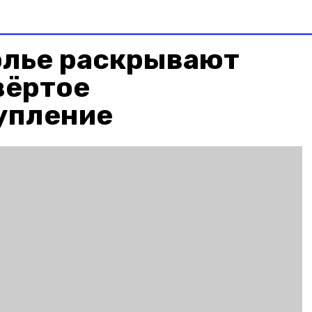
олье раскрывают
вёртое
упление