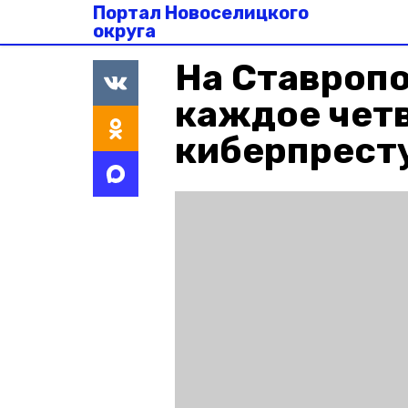
Портал Новоселицкого
округа
На Ставроп
каждое чет
киберпрест