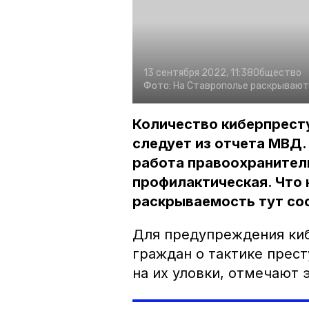
13 сентября 2022, 11:38
Общество
Фото:
На Ставрополье раскрывают
Количество киберпресту
следует из отчета МВД
работа правоохранитель
профилактическая. Что 
раскрываемость тут сос
Для предупреждения ки
граждан о тактике прест
на их уловки, отмечают 