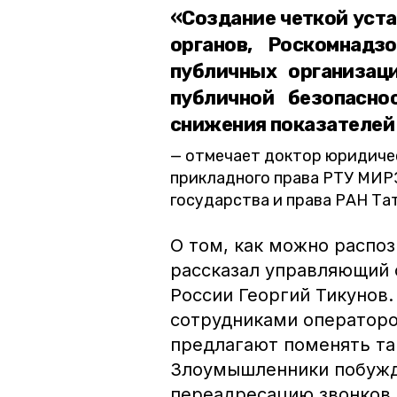
«Создание четкой уст
органов, Роскомнадз
публичных организац
публичной безопасно
снижения показателей
отмечает доктор юридичес
прикладного права РТУ МИР
государства и права РАН Та
О том, как можно распо
рассказал управляющий
России Георгий Тикунов
сотрудниками операторо
предлагают поменять та
Злоумышленники побужд
переадресацию звонков 