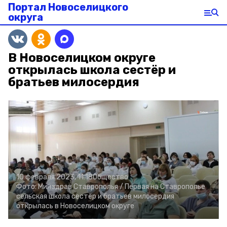
Портал Новоселицкого
округа
В Новоселицком округе
открылась школа сестёр и
братьев милосердия
10 февраля 2023, 11:18
Общество
Фото:
Минздрав Ставрополья /
Первая на Ставрополье
сельская школа сестёр и братьев милосердия
открылась в Новоселицком округе