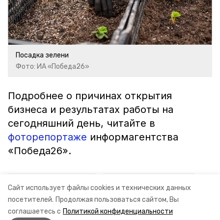
Посадка зелени
Фото: ИА «Победа26»
Подробнее о причинах открытия
бизнеса и результатах работы на
сегодняшний день, читайте в
фоторепортаже
информагентства
«Победа26».
ставропольский край
владимир владимиров
Сайт использует файлы cookies и технических данных
посетителей.
Продолжая пользоваться сайтом, Вы
соцконтракт
минтруда ск
теплица
соглашаетесь с
Политикой конфиденциальности