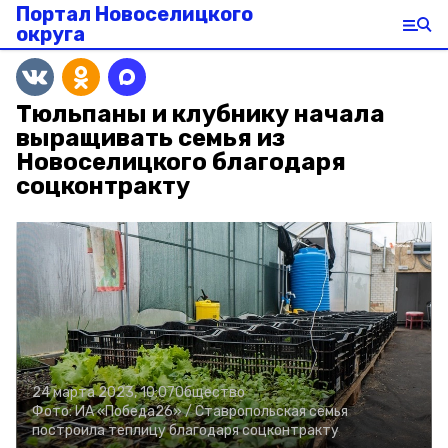
Портал Новоселицкого
округа
Тюльпаны и клубнику начала
выращивать семья из
Новоселицкого благодаря
соцконтракту
24 марта 2023, 10:07
Общество
Фото:
ИА «Победа26» /
Ставропольская семья
построила теплицу благодаря соцконтракту