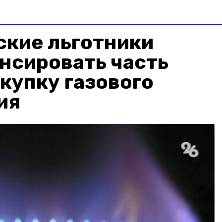
ские льготники
нсировать часть
окупку газового
ия