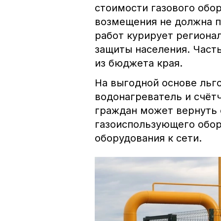
стоимости газового обо
возмещения не должна п
работ курирует региона
защиты населения. Част
из бюджета края.
На выгодной основе льго
водонагреватель и счётч
граждан может вернуть 
газоиспользующего обор
оборудования к сети.