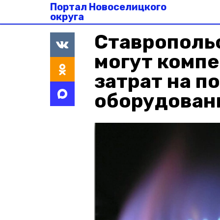
Портал Новоселицкого
округа
Ставрополь
могут компе
затрат на п
оборудован