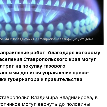
то:
ИА «Победа26» /
На Ставрополье газифицируют дома
направление работ, благодаря которому
населения Ставропольского края могут
атрат на покупку газового
данными делится управление пресс-
ки губернатора и правительства
Ставрополья Владимира Владимирова, в
готников могут вернуть до половины