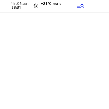
чт, 06 авг.
+
21
°С,
ясно
23:31