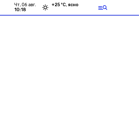
чт, 06 авг.
+
25
°С,
ясно
10:18