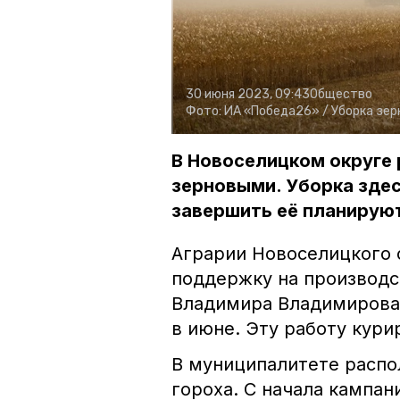
30 июня 2023, 09:43
Общество
Фото:
ИА «Победа26» /
Уборка зер
В Новоселицком округе 
зерновыми. Уборка здес
завершить её планируют
Аграрии Новоселицкого о
поддержку на производс
Владимира Владимирова
в июне. Эту работу кур
В муниципалитете распо
гороха. С начала кампан